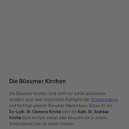
TMS
Büsu
m Gm
bH |
CC-B
Y-SA
Teddyhuus
Die Büsumer Kirchen
Büsum
Die Büsumer Kirchen sind nicht nur schön anzusehen,
sondern auch zwei historische Highlights der
Ortsrundgänge
und Vorträge unserer Büsumer Gästelotsen. Schau dir die
Ev.-Luth. St. Clemens Kirche
oder die
Kath. St. Andreas
Kirche
doch einfach mal an oder besuche sie zu einem
Gottesdienst oder zu einem Konzert.