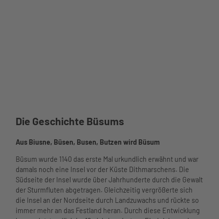
Kirche,
Büsum
TMS
Bues
um G
mbH
|
CC-B
Y-SA
Kath. St.
Die Geschichte Büsums
Andreas-
Büsum
Kirche
Aus Biusne, Büsen, Busen, Butzen wird Büsum
Büsum wurde 1140 das erste Mal urkundlich erwähnt und war
damals noch eine Insel vor der Küste Dithmarschens. Die
Südseite der Insel wurde über Jahrhunderte durch die Gewalt
der Sturmfluten abgetragen. Gleichzeitig vergrößerte sich
die Insel an der Nordseite durch Landzuwachs und rückte so
immer mehr an das Festland heran. Durch diese Entwicklung