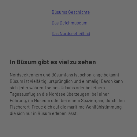
Unterkü
Wattenm
nften
eer
Büsums Geschichte
Barriere
Hafen
Das Deichmuseum
armer
im Ort
Urlaub
Essen
Das Nordseeheilbad
Urlaub
und
mit
Trinken
Kindern
Nachhalti
Urlaub
gkeit
In Büsum gibt es viel zu sehen
mit
Übersich
Hund
tskarte
Büsume
Nordseekennern und Büsumfans ist schon lange bekannt -
Webcams
r
Büsum ist vielfältig, ursprünglich und einmalig! Davon kann
Wetter
Gästeka
sich jeder während seines Urlaubs oder bei einem
und
rte
Tagesausflug an die Nordsee überzeugen: bei einer
Gezeiten
Anreise
Führung, im Museum oder bei einem Spaziergang durch den
und
Fischerort. Freue dich auf die maritime Wohlfühlstimmung,
Aktivitäten
Mobilität
die sich nur in Büsum erleben lässt.
Aktivitäten im
nordsee
Überblick
Watt’n
mobil
Schiffsausflüg
Hus
Reisesc
e