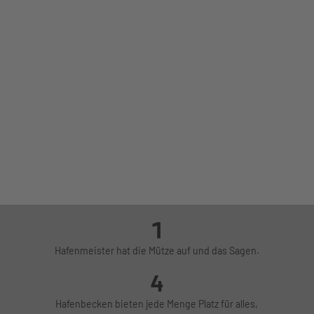
Seglerhafen
1
Schiffsausflüge
Hafenmeister hat die Mütze auf und das Sagen.
4
Hafenbecken bieten jede Menge Platz für alles,