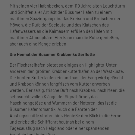
Mit seinen vier Hafenbecken, dem 110 Jahre alten Leuchtturm
und Schiffen aller Art lädt der Büsumer Hafen zu einem
maritimen Spaziergang ein. Das Kreisen und Kreischen der
Möwen, die Rufe der Seeleute und das Klatschen des
Hafenwassers an die Kaimauern erfüllen den Hafen mit
maritimer Atmosphäre. Hier kann man die Ruhe genießen,
aber auch eine Menge erleben.
Die Heimat der Büsumer Krabbenkutterflotte
Der Fischereihafen bietet so einiges an Highlights. Unter
anderem den größten Krabbenkutterhafen an der Westküste.
Die bunten Kutter laufen ein und aus, der Fang wird gelöscht
und Krabben können fangfrisch vom Kutter erworben
werden. Der salzig, frische Duft nach Krabben, nach Meer, die
sehnsuchtsvollen Klänge der Signalhörner, das
Maschinengetöse und Wummern der Motoren, das ist die
Büsumer Hafenromantik. Auch die Fahrten der
Ausflugsschiffe starten hier. Genieße den Blick in die Ferne
und erlebe die Schifffahrt hautnah bei einem
Tagesausflug nach Helgoland oder einer spannenden
Fangfahrt auf hoher See.