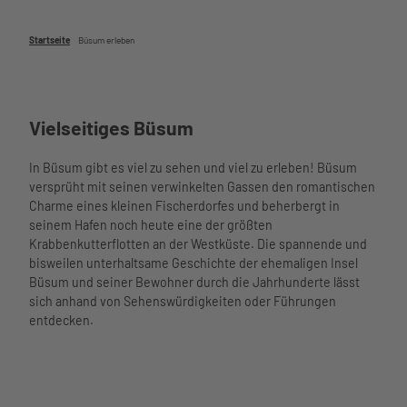
Unterkü
Wattenm
nften
eer
Startseite
Büsum erleben
Barriere
Hafen
armer
im Ort
Urlaub
Essen
Urlaub
und
Vielseitiges Büsum
mit
Trinken
Kindern
Nachhalti
Urlaub
gkeit
In Büsum gibt es viel zu sehen und viel zu erleben! Büsum
mit
Übersich
versprüht mit seinen verwinkelten Gassen den romantischen
Hund
tskarte
Charme eines kleinen Fischerdorfes und beherbergt in
Büsume
Webcams
seinem Hafen noch heute eine der größten
r
Wetter
Krabbenkutterflotten an der Westküste. Die spannende und
Gästeka
und
bisweilen unterhaltsame Geschichte der ehemaligen Insel
rte
Gezeiten
Büsum und seiner Bewohner durch die Jahrhunderte lässt
Anreise
sich anhand von Sehenswürdigkeiten oder Führungen
und
entdecken.
Aktivitäten
Mobilität
Aktivitäten im
nordsee
Überblick
Watt’n
mobil
Schiffsausflüg
Hus
Reisesc
e