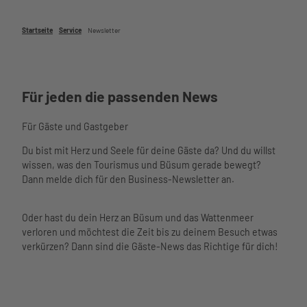
Watt'n
Wattenm
Unterkü
Phänomania
Hus im
eer
Meerzeit
nften
Aquarium am
Überblic
Startseite
Service
Newsletter
Hafen
Öffnungsz
Barriere
Hafen
k
im Ort
eiten und
armer
museum am
Service
Tourist-
Essen
Preise
Urlaub
meer
Informa
Unser
und
Wellenbad
Urlaub
Kino
tion
Service
Trinken
Spa
Für jeden die passenden News
mit
Lichtblick
Freizeit
im
Nachhalti
Meerzeit
Kindern
Bewegung
angebot
Überblick
gkeit
Ticketshop
Urlaub
und Sport
Für Gäste und Gastgeber
e
Leben
Übersich
Virtueller
mit
Gesundheit
Seminar
und
tskarte
Rundgang
Du bist mit Herz und Seele für deine Gäste da? Und du willst
Hund
und Wellness
- und
Arbeiten
Webcams
wissen, was den Tourismus und Büsum gerade bewegt?
Büsume
Tagungs
in Büsum
Wetter
Dann melde dich für den Business-Newsletter an.
r
räume
Newslett
und
Gästeka
Saal
er
Gezeiten
rte
Heirate
Oder hast du dein Herz an Büsum und das Wattenmeer
Business
Anreise
n
verloren und möchtest die Zeit bis zu deinem Besuch etwas
Büsum
und
Virtuelle
verkürzen? Dann sind die Gäste-News das Richtige für dich!
Spontan
Mobilität
r
Prospekt
nordsee
Rundga
e
mobil
ng
Gästebefr
Reisesc
agung