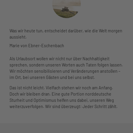
Watt'n
hutzvers
Phänomania
Hus im
icherun
Meerzeit
Aquarium am
Überblic
g
Öffnungsz
Hafen
k
eiten und
museum am
Service
Tourist-
Preise
meer
Unser
Was wir heute tun, entscheidet darüber, wie die Welt morgen
Informa
Wellenbad
Kino
Service
aussieht.
tion
Spa
Lichtblick
im
Freizeit
Webcam
Marie von Ebner-Eschenbach
Meerzeit
Bewegung
Überblick
angebot
Wetter
Ticketshop
und Sport
Leben
e
Gäste-
Als Urlaubsort wollen wir nicht nur über Nachhaltigkeit
Virtueller
Gesundheit
und
Seminar
Newsletter
sprechen, sondern unseren Worten auch Taten folgen lassen.
Rundgang
und Wellness
Arbeiten
- und
Übersichtskarte
Wir möchten sensibilisieren und Veränderungen anstoßen –
in Büsum
Tagungs
im Ort, bei unseren Gästen und bei uns selbst.
Newslett
räume
er
Saal
Das ist nicht leicht. Vielfach stehen wir noch am Anfang.
Business
Heirate
Doch wir bleiben dran. Eine gute Portion norddeutsche
Büsum
n
Sturheit und Optimismus helfen uns dabei, unseren Weg
Spontan
Virtuelle
weiterzuverfolgen. Wir sind überzeugt: Jeder Schritt zählt.
Prospekt
r
e
Rundga
Gästebefr
ng
agung