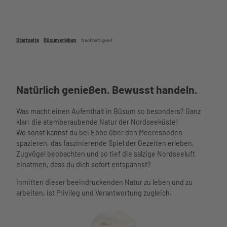
Unterkü
Wattenm
nften
eer
Barriere
Hafen
armer
im Ort
Startseite
Büsum erleben
Nachhaltigkeit
Urlaub
Essen
Urlaub
und
mit
Trinken
Kindern
Nachhalti
Natürlich genießen. Bewusst handeln.
Urlaub
gkeit
mit
Übersich
Was macht einen Aufenthalt in Büsum so besonders? Ganz
Hund
tskarte
klar: die atemberaubende Natur der Nordseeküste!
Büsume
Webcams
Wo sonst kannst du bei Ebbe über den Meeresboden
r
Wetter
spazieren, das faszinierende Spiel der Gezeiten erleben,
Gästeka
und
Zugvögel beobachten und so tief die salzige Nordseeluft
rte
Gezeiten
einatmen, dass du dich sofort entspannst?
Anreise
und
Aktivitäten
Inmitten dieser beeindruckenden Natur zu leben und zu
Mobilität
Aktivitäten im
arbeiten, ist Privileg und Verantwortung zugleich.
nordsee
Überblick
Watt’n
mobil
Schiffsausflüg
Hus
Reisesc
e