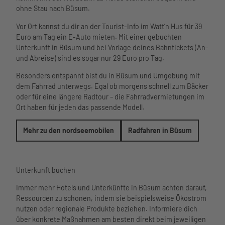
ohne Stau nach Büsum.
Vor Ort kannst du dir an der Tourist-Info im Watt’n Hus für 39
Euro am Tag ein E-Auto mieten. Mit einer gebuchten
Unterkunft in Büsum und bei Vorlage deines Bahntickets (An-
und Abreise) sind es sogar nur 29 Euro pro Tag.
Besonders entspannt bist du in Büsum und Umgebung mit
dem Fahrrad unterwegs. Egal ob morgens schnell zum Bäcker
oder für eine längere Radtour – die Fahrradvermietungen im
Ort haben für jeden das passende Modell.
Mehr zu den nordseemobilen
Radfahren in Büsum
Unterkunft buchen
Immer mehr Hotels und Unterkünfte in Büsum achten darauf,
Ressourcen zu schonen, indem sie beispielsweise Ökostrom
nutzen oder regionale Produkte beziehen. Informiere dich
über konkrete Maßnahmen am besten direkt beim jeweiligen