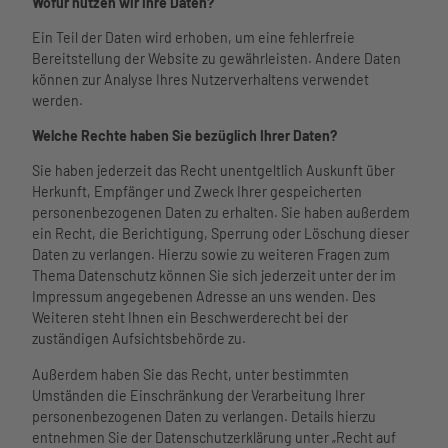
Wofür nutzen wir Ihre Daten?
hutzvers
Über uns
icherun
Ein Teil der Daten wird erhoben, um eine fehlerfreie
g
Bereitstellung der Website zu gewährleisten. Andere Daten
können zur Analyse Ihres Nutzerverhaltens verwendet
werden.
Welche Rechte haben Sie bezüglich Ihrer Daten?
Sie haben jederzeit das Recht unentgeltlich Auskunft über
Herkunft, Empfänger und Zweck Ihrer gespeicherten
personenbezogenen Daten zu erhalten. Sie haben außerdem
ein Recht, die Berichtigung, Sperrung oder Löschung dieser
Daten zu verlangen. Hierzu sowie zu weiteren Fragen zum
Thema Datenschutz können Sie sich jederzeit unter der im
Impressum angegebenen Adresse an uns wenden. Des
Weiteren steht Ihnen ein Beschwerderecht bei der
zuständigen Aufsichtsbehörde zu.
Außerdem haben Sie das Recht, unter bestimmten
Umständen die Einschränkung der Verarbeitung Ihrer
personenbezogenen Daten zu verlangen. Details hierzu
entnehmen Sie der Datenschutzerklärung unter „Recht auf