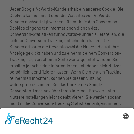
Jeder Google AdWords-Kunde erhält ein anderes Cookie. Die
Cookies können nicht über die Websites von AdWords-
Kunden nachverfolgt werden. Die mithilfe des Conversion-
Cookies eingeholten Informationen dienen dazu,
Conversion-Statistiken für AdWords-Kunden zu erstellen, die
sich für Conversion-Tracking entschieden haben. Die
Kunden erfahren die Gesamtanzahl der Nutzer, die auf ihre
Anzeige geklickt haben und zu einer mit einem Conversion-
Tracking-Tag versehenen Seite weitergeleitet wurden. Sie
erhalten jedoch keine Informationen, mit denen sich Nutzer
persönlich identifizieren lassen. Wenn Sie nicht am Tracking
teilnehmen möchten, können Sie dieser Nutzung
widersprechen, indem Sie das Cookie des Google
Conversion-Trackings über ihren Internet-Browser unter
Nutzereinstellungen leicht deaktivieren. Sie werden sodann
nicht in die Conversion-Tracking Statistiken aufgenommen.
Die Speicherung von “Conversion-Cookies” und die Nutzung
dieses Tracking-Tools erfolgen auf Grundlage von Art. 6 Abs. 1
lit. f DSGVO. Der Websitebetreiber hat ein berechtigtes
Interesse an der Analyse des Nutzerverhaltens, um sowohl