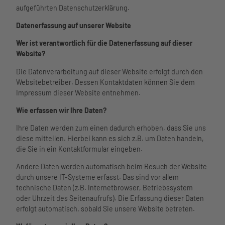
Watt'n
Wattenm
Unterkü
Phänomania
aufgeführten Datenschutzerklärung.
Hus im
eer
Meerzeit
nften
Aquarium am
Überblic
Hafen
Datenerfassung auf unserer Website
Öffnungsz
Barriere
Hafen
k
im Ort
eiten und
armer
museum am
Service
Tourist-
Wer ist verantwortlich für die Datenerfassung auf dieser
Essen
Preise
Urlaub
meer
Unser
Informa
Website?
und
Wellenbad
Urlaub
Kino
Service
tion
Trinken
Spa
mit
Lichtblick
Die Datenverarbeitung auf dieser Website erfolgt durch den
im
Freizeit
Webcam
Nachhalti
Meerzeit
Kindern
Bewegung
Websitebetreiber. Dessen Kontaktdaten können Sie dem
Überblick
angebot
Wetter
gkeit
Ticketshop
Urlaub
und Sport
Impressum dieser Website entnehmen.
Leben
e
Gäste-
Übersich
Virtueller
mit
Gesundheit
und
Seminar
Newsletter
tskarte
Rundgang
Wie erfassen wir Ihre Daten?
Hund
und Wellness
Arbeiten
- und
Übersichtskarte
Webcams
Büsume
in Büsum
Tagungs
Ihre Daten werden zum einen dadurch erhoben, dass Sie uns
Wetter
r
Newslett
räume
diese mitteilen. Hierbei kann es sich z.B. um Daten handeln,
und
Gästeka
er
Saal
die Sie in ein Kontaktformular eingeben.
Gezeiten
rte
Business
Heirate
Anreise
Andere Daten werden automatisch beim Besuch der Website
Büsum
n
und
durch unsere IT-Systeme erfasst. Das sind vor allem
Spontan
Virtuelle
Mobilität
technische Daten (z.B. Internetbrowser, Betriebssystem
Prospekt
r
nordsee
oder Uhrzeit des Seitenaufrufs). Die Erfassung dieser Daten
e
Rundga
mobil
erfolgt automatisch, sobald Sie unsere Website betreten.
Gästebefr
ng
Reisesc
agung