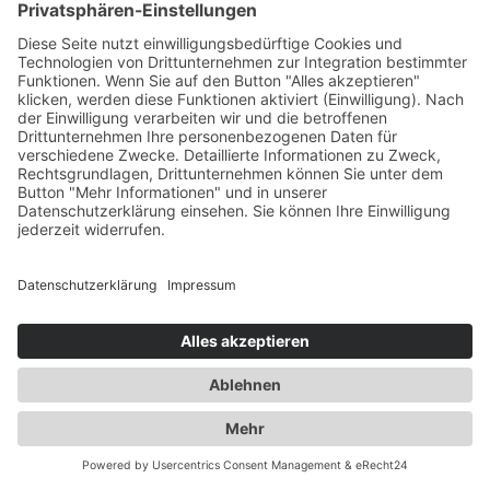
sein Webangebot als auch seine Werbung zu optimieren.
Mehr Informationen zu Google AdWords und Google
Conversion-Tracking finden Sie in den
Datenschutzbestimmungen von
Google:
policies.google.com/privacy
.
Sie können Ihren Browser so einstellen, dass Sie über das
Setzen von Cookies informiert werden und Cookies nur im
Einzelfall erlauben, die Annahme von Cookies für bestimmte
Fälle oder generell ausschließen sowie das automatische
Löschen der Cookies beim Schließen des Browser aktivieren.
Bei der Deaktivierung von Cookies kann die Funktionalität
dieser Website eingeschränkt sein.
7. Newsletter und Büsum-Ticker
Newsletterdaten
Wenn Sie die auf der Website angebotenen Newsletter
beziehen möchten, benötigen wir von Ihnen eine E-Mail-
Adresse sowie Informationen, welche uns die Überprüfung
gestatten, dass Sie der Inhaber der angegebenen E-Mail-