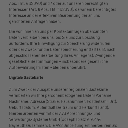
Abs. 1 lit. a DSGVO) und / oder auf unseren berechtigten
Interessen (Art. 6 Abs. 1 lit. f DSGVO), da wir ein berechtigtes
Interesse an der effektiven Bearbeitung der an uns
gerichteten Anfragen haben.
Die von Ihnen an uns per Kontaktanfragen übersandten
Daten verbleiben bei uns, bis Sie uns zur Löschung
auffordern, Ihre Einwilligung zur Speicherung widerrufen
oder der Zweck für die Datenspeicherung entfällt (z. B. nach
abgeschlossener Bearbeitung Ihres Anliegens). Zwingende
gesetzliche Bestimmungen – insbesondere gesetzliche
Aufbewahrungsfristen – bleiben unberührt.
Digitale Gästekarte
Zum Zweck der Ausgabe unserer regionalen Gästekarte
verarbeiten wir Ihre personenbezogenen Daten (Vorname,
Nachname, Adresse (Straße, Hausnummer, Postleitzahl, Ort),
Geburtsdatum, Aufenthaltszeitraum und Herkunftsland).
Hierbei arbeiten wir mit der AVS Abrechnungs- und
Verwaltungs-Systeme GmbH (Josephsplatz 9, 95444
Bayreuth) zusammen. Die AVS GmbH fungiert hierbei rein als