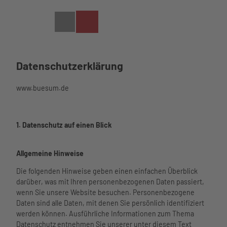
Z
u
Wetter
Webcam
Suche
m
I
n
h
Datenschutzerklärung
a
l
Urlaub
www.buesum.de
t
planen
Urlaubs
planung
Veranstaltungen
1. Datenschutz auf einen Blick
im
Veranstaltungen im
Überblic
Überblick
Büsum
k
Veranstaltungskalen
Allgemeine Hinweise
erleben
Unterku
der
Alles auf
nft
Die folgenden Hinweise geben einen einfachen Überblick
Highlights
einen
finden
Aktivitäten
darüber, was mit Ihren personenbezogenen Daten passiert,
Tickets online
Blick
Linkliste
Aktivitäten im
wenn Sie unsere Website besuchen. Personenbezogene
buchen
Führunge
zu
Überblick
Daten sind alle Daten, mit denen Sie persönlich identifiziert
Watt’n
n
Büsume
Schiffsausflüg
werden können. Ausführliche Informationen zum Thema
Hus
Strand
r
e
Datenschutz entnehmen Sie unserer unter diesem Text