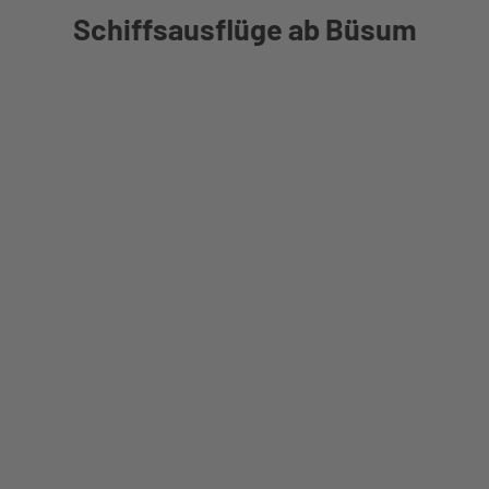
Schiffsausflüge ab Büsum
gskalender
e buchen
ten
m
ge
k
d
nd