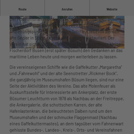
Unterkü
Wattenm
Hafenidylle, Kutter und Schiffe wie damals genießen.
nften
Route
Anrufen
Website
eer
Barriere
Hafen
Der Museumshafen wird vom Verein „Museumshafen Büsum
B
K
armer
im Ort
e.V.“, der 2001 gegründet wurde, betreut und ist
u
u
Urlaub
Essen
Anziehungspunkt für historische Schiffe. Liebevoll werden
e
t
Urlaub
und
alte Segler in Stand gesetzt und gekonnt restauriert. Der
s
t
mit
Trinken
Verein hat sich zum Ziel gemacht, in dem ehemaligen kleinen
u
e
Kindern
Nachhalti
Fischerdorf Busen (erst später Büsum) den Gedanken an das
© TMS Büsum GmbH
m
r
Urlaub
gkeit
maritime Leben heute und morgen weiterleben zu lassen.
-
F
mit
Übersich
M
a
Hund
tskarte
Die vereinseigenen Schiffe wie die Gaffelkutter „Margaretha“
u
h
Büsume
Webcams
und „Fahrewohl“ und der alte Seenotretter „Rickmer Bock“,
s
r
r
Wetter
die ganzjährig im Museumshafen Büsum liegen, sind nur eine
e
e
Gästeka
und
Seite der Aktivitäten des Vereins. Das alte Molenfeuer als
u
w
rte
Gezeiten
Auskunftsstelle für Interessierte am Ankerplatz, der erste
m
o
Anreise
Büsumer Leuchtturm von 1878 als Nachbau an der Freitreppe,
s
h
und
die Ankergalerie, die schottschen Karren, der alte
Aktivitäten
h
l
Mobilität
Hafenlastenkran, die beleuchteten Dalben rund um den
Aktivitäten im
a
v
nordsee
Museumshafen und der schmucke Flaggenmast (Nachbau
Überblick
Watt’n
f
o
mobil
eines Gaffelkuttermastes), an dem tagsüber vom Fahnenwart
Schiffsausflüg
Hus
e
n
Reisesc
gehisste Bundes-, Landes-, Kreis-, Orts- und Vereinsfahnen
e