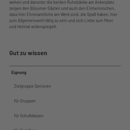
Watt'n
n
B
hutzvers
wehen und darunter die beiden Ruhebänke am Ankerplatz
Phänomania
Hus im
-
ü
icherun
zeigen den Büsumer Gästen und auch den Einheimischen,
Meerzeit
Aquarium am
Überblic
K
s
g
dass hier Ehrenamtliche am Werk sind, die Spaß haben, hier
Öffnungsz
Hafen
k
u
u
zum Allgemeinwohl tätig zu sein und sich Liebe zum Meer
eiten und
museum am
Service
Tourist-
c
m
und Heimat widerspiegelt.
Preise
meer
Unser
Informa
h
Wellenbad
Kino
Service
tion
e
Spa
Lichtblick
im
Freizeit
n
Webcam
Meerzeit
Bewegung
Überblick
angebot
b
Wetter
Gut zu wissen
Ticketshop
und Sport
Leben
e
e
Gäste-
Virtueller
Gesundheit
und
Seminar
c
Newsletter
Rundgang
und Wellness
Arbeiten
- und
k
Übersichtskarte
Eignung
in Büsum
Tagungs
e
Newslett
räume
r
er
Saal
Zielgruppe Senioren
0
Business
Heirate
1
Büsum
n
.
für Gruppen
Spontan
Virtuelle
j
Prospekt
r
p
e
für Schulklassen
Rundga
g
Gästebefr
ng
agung