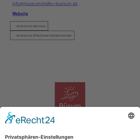
info@museumshafen-buesum.de
Website
Anreise mit dem Auto
Anreise mit öffentlichen Verkehrsmitteln
Das Logo der Tourismus Marketing Service Büsum GmbH
Tourismus Marketing Service Büsum GmbH
Südstrand 11, 25761 Büsum, Tel. 04834 9090, info@buesum.de