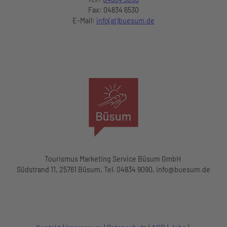
Fax: 04834 6530
E-Mail:
info(at)buesum.de
Das Logo der Tourismus Marketing Service Büsum GmbH
Tourismus Marketing Service Büsum GmbH
Südstrand 11, 25761 Büsum, Tel. 04834 9090, info@buesum.de
F
Y
I
a
o
n
c
u
s
e
t
t