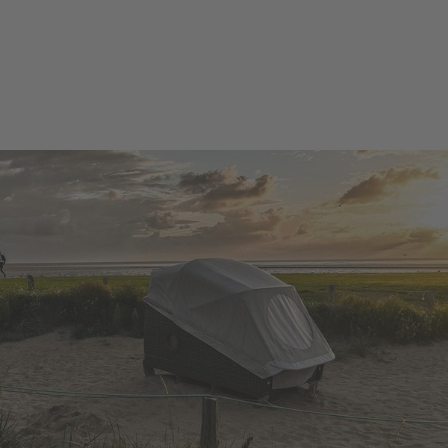
TMS
Büsu
m Gm
bH |
CC-B
Y-SA
Prospekte