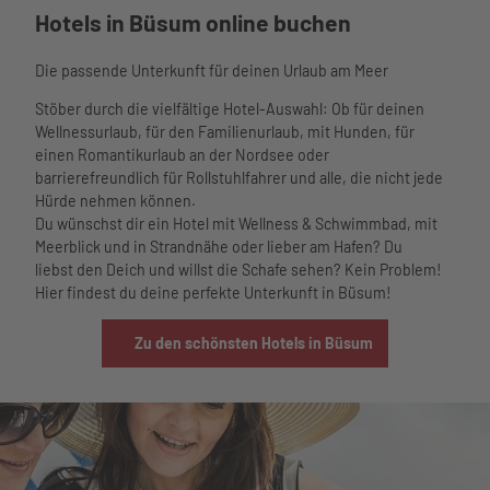
Hotels in Büsum online buchen
Unterkü
nften
Barriere
Die passende Unterkunft für deinen Urlaub am Meer
armer
Stöber durch die vielfältige Hotel-Auswahl: Ob für deinen
Urlaub
Wellnessurlaub, für den Familienurlaub, mit Hunden, für
Urlaub
einen Romantikurlaub an der Nordsee oder
mit
barrierefreundlich für Rollstuhlfahrer und alle, die nicht jede
Kindern
Hürde nehmen können.
Urlaub
Du wünschst dir ein Hotel mit Wellness & Schwimmbad, mit
mit
Meerblick und in Strandnähe oder lieber am Hafen? Du
Hund
liebst den Deich und willst die Schafe sehen? Kein Problem!
Büsume
Hier findest du deine perfekte Unterkunft in Büsum!
r
Gästeka
Zu den schönsten Hotels in Büsum
rte
Anreise
und
Mobilität
nordsee
mobil
Reisesc