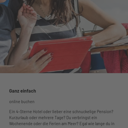
hutzvers
icherun
g
Veranstaltungen
Veranstaltungen im
Überblick
Büsum
Veranstaltungskalen
erleben
der
Alles auf
Highlights
einen
Aktivitäten
Tickets online
Blick
Aktivitäten im
buchen
Führunge
Überblick
Watt’n
n
Schiffsausflüg
Hus
Strand
e
Ganz einfach
Watt'n
Wattenm
Phänomania
Hus im
eer
Meerzeit
Aquarium am
online buchen
Überblic
Hafen
Öffnungsz
Hafen
k
im Ort
eiten und
Ein 4-Sterne Hotel oder lieber eine schnuckelige Pension?
museum am
Service
Tourist-
Essen
Preise
Kurzurlaub oder mehrere Tage? Du verbringst ein
meer
Unser
Informa
und
Wellenbad
Wochenende oder die Ferien am Meer? Egal wie lange du in
Kino
Service
tion