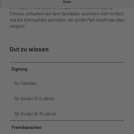
Spielplatz am Kurpark
Route
Unterkü
Wattenm
Im Kurpark findet jeder eine spannende Beschäftigung.
nften
eer
Fitness, schaukeln auf dem Spielplatz, austoben oder einfach
Barriere
Hafen
mal die Atmosphäre genießen, der große Park macht das alles
armer
im Ort
möglich.
Urlaub
Essen
Urlaub
und
mit
Trinken
Kindern
Gut zu wissen
Nachhalti
Urlaub
gkeit
mit
Übersich
Hund
tskarte
Eignung
Büsume
Webcams
r
Wetter
für Familien
Gästeka
und
rte
Gezeiten
Anreise
für Kinder (3-6 Jahre)
und
Aktivitäten
Mobilität
Aktivitäten im
für Kinder (6-10 Jahre)
nordsee
Überblick
Watt’n
mobil
Schiffsausflüg
Fremdsprachen
Hus
Reisesc
e