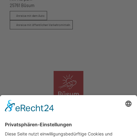
25761
Büsum
Anreise mit dem Auto
Anreise mit öffentlichen Verkehrsmitteln
Das Logo der Tourismus Marketing Service Büsum GmbH
Tourismus Marketing Service Büsum GmbH
Südstrand 11, 25761 Büsum, Tel. 04834 9090, info@buesum.de