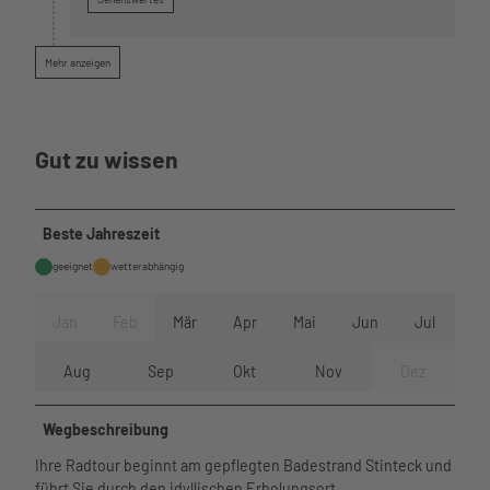
e
r
d
Mehr anzeigen
e
i
c
Gut zu wissen
h
s
t
r
Beste Jahreszeit
i
geeignet
wetterabhängig
c
h
-
Jan
Feb
Mär
Apr
Mai
Jun
Jul
d
i
Aug
Sep
Okt
Nov
Dez
t
h
Wegbeschreibung
m
a
Ihre Radtour beginnt am gepflegten Badestrand Stinteck und
r
führt Sie durch den idyllischen Erholungsort