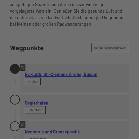
tion
-
hutzvers
Spa
ausgiebigen Spaziergang durch dass urwüchsige,
im
Freizeit
d
Webcam
icherun
Meerzeit
vorgelagerte Watt ein. Genießen Sie die gesunde Luft und
Überblick
angebot
e
Wetter
g
Ticketshop
die naturbelassene landwirtschaftlich geprägte Umgebung
Leben
e
n
Gäste-
Virtueller
bei kleinen oder großen Radwanderungen.
und
Seminar
-
Newsletter
Rundgang
Arbeiten
- und
t
Übersichtskarte
in Büsum
Tagungs
o
Newslett
räume
Wegpunkte
r
Auf der Karte anschauen
er
Saal
e
Business
Heirate
n
Büsum
n
-
©
Spontan
Virtuelle
b
Ev.-Luth. St.-Clemens Kirche, Büsum
Prospekt
r
-
Kirchen
e
Rundga
s
Gästebefr
ng
u
agung
m
Seglerhafen
Über uns
s
Schifffahrt
-
w
e
©
s
Neocorus und Bronzeplastik
t
Sehenswertes