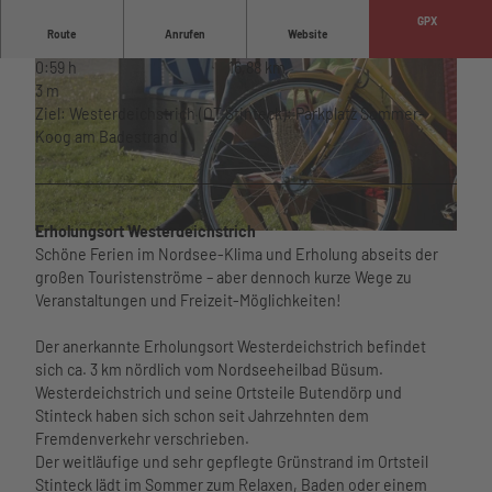
e
Wattenm
Unterkü
GPX
Phänomania
eer
nften
Route
Anrufen
Website
Aquarium am
Hafen
Barriere
0:59 h
16,88 km
Hafen
im Ort
armer
3 m
museum am
Essen
Urlaub
Ziel: Westerdeichstrich (OT Stinteck): Parkplatz Sommer-
meer
und
Urlaub
Koog am Badestrand
Kino
Trinken
mit
Lichtblick
Nachhalti
Kindern
Bewegung
gkeit
© Wipsteert
Urlaub
und Sport
Übersich
mit
Erholungsort Westerdeichstrich
Gesundheit
tskarte
r
Hund
Schöne Ferien im Nordsee-Klima und Erholung abseits der
und Wellness
Webcams
a
Büsume
großen Touristenströme – aber dennoch kurze Wege zu
Wetter
d
r
Veranstaltungen und Freizeit-Möglichkeiten!
und
Watt’n
t
Gästeka
Gezeiten
Hus
o
rte
Der anerkannte Erholungsort Westerdeichstrich befindet
Watt'n
u
Anreise
sich ca. 3 km nördlich vom Nordseeheilbad Büsum.
Hus im
r
und
Meerzeit
Westerdeichstrich und seine Ortsteile Butendörp und
Überblic
-
Mobilität
Öffnungsz
Stinteck haben sich schon seit Jahrzehnten dem
k
v
nordsee
eiten und
Fremdenverkehr verschrieben.
Service
Tourist-
o
mobil
Preise
Der weitläufige und sehr gepflegte Grünstrand im Ortsteil
Unser
Informa
r
Reisesc
Wellenbad
Stinteck lädt im Sommer zum Relaxen, Baden oder einem
Service