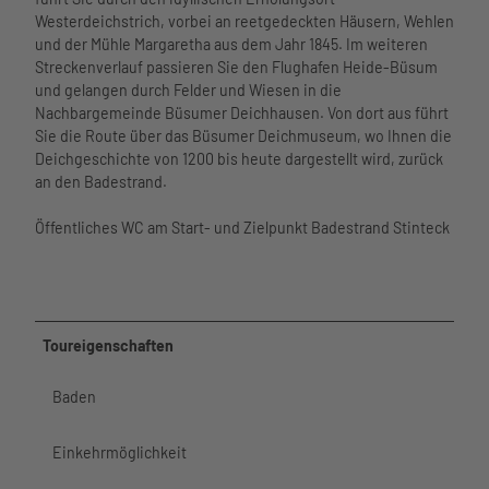
s
Westerdeichstrich, vorbei an reetgedeckten Häusern, Wehlen
c
und der Mühle Margaretha aus dem Jahr 1845. Im weiteren
h
Streckenverlauf passieren Sie den Flughafen Heide-Büsum
e
und gelangen durch Felder und Wiesen in die
n
Nachbargemeinde Büsumer Deichhausen. Von dort aus führt
-
Sie die Route über das Büsumer Deichmuseum, wo Ihnen die
t
Deichgeschichte von 1200 bis heute dargestellt wird, zurück
o
an den Badestrand.
u
r
Öffentliches WC am Start- und Zielpunkt Badestrand Stinteck
i
s
m
u
s
Toureigenschaften
Baden
Einkehrmöglichkeit