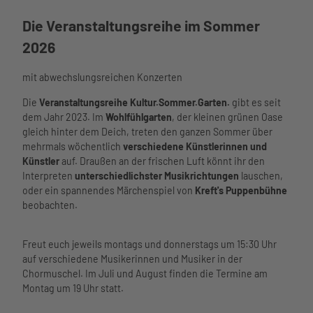
Unterkü
erleben
Die Veranstaltungsreihe im Sommer
nften
Alles auf
Barriere
einen
2026
Aktivitäten
armer
Blick
Aktivitäten im
Urlaub
Führunge
Überblick
mit abwechslungsreichen Konzerten
Watt’n
Urlaub
n
Schiffsausflüg
Hus
mit
Strand
Die
Veranstaltungsreihe Kultur.Sommer.Garten.
gibt es seit
e
Watt'n
Kindern
Wattenm
dem Jahr 2023. Im
Wohlfühlgarten
, der kleinen grünen Oase
Phänomania
Hus im
Urlaub
eer
Meerzeit
gleich hinter dem Deich, treten den ganzen Sommer über
Aquarium am
Überblic
mit
Hafen
Öffnungsz
mehrmals wöchentlich
verschiedene Künstlerinnen und
Hafen
k
Hund
im Ort
eiten und
Künstler
auf. Draußen an der frischen Luft könnt ihr den
museum am
Service
Tourist-
Büsume
Essen
Preise
Interpreten
unterschiedlichster Musikrichtungen
lauschen,
meer
Unser
Informa
r
und
Wellenbad
oder ein spannendes Märchenspiel von
Kreft's Puppenbühne
Kino
Service
tion
Gästeka
Trinken
Spa
beobachten.
Lichtblick
im
Freizeit
Webcam
rte
Nachhalti
Meerzeit
Bewegung
Überblick
angebot
Wetter
Anreise
gkeit
Ticketshop
und Sport
Leben
e
Gäste-
und
Freut euch jeweils montags und donnerstags um 15:30 Uhr
Übersich
Virtueller
Gesundheit
und
Seminar
Newsletter
Mobilität
auf verschiedene Musikerinnen und Musiker in der
tskarte
Rundgang
und Wellness
Arbeiten
- und
Übersichtskarte
nordsee
Chormuschel. Im Juli und August finden die Termine am
Webcams
in Büsum
Tagungs
mobil
Montag um 19 Uhr statt.
Wetter
Newslett
räume
Reisesc
und
er