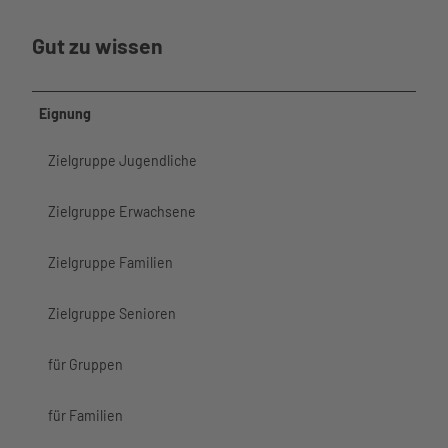
Saal
hutzvers
Gezeiten
Business
Heirate
icherun
Büsum
Gut zu wissen
n
g
Spontan
Virtuelle
Prospekt
r
e
Rundga
Eignung
Gästebefr
ng
agung
Zielgruppe Jugendliche
Über uns
Zielgruppe Erwachsene
Zielgruppe Familien
Zielgruppe Senioren
für Gruppen
für Familien