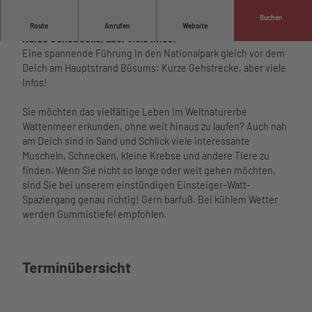
Unterkü
erleben
Buchen
nften
Eine spannende Wattwanderung am Hauptstrand Büsums:
Alles auf
Route
Anrufen
Website
Barriere
Kurze Gehstrecke, aber viele Infos!
einen
Aktivitäten
armer
Eine spannende Führung in den Nationalpark gleich vor dem
Blick
Aktivitäten im
Urlaub
Deich am Hauptstrand Büsums: Kurze Gehstrecke, aber viele
Führunge
Überblick
Watt’n
Urlaub
Infos!
n
Schiffsausflüg
Hus
mit
Strand
e
Watt'n
Kindern
Sie möchten das vielfältige Leben im Weltnaturerbe
Wattenm
Phänomania
Hus im
Urlaub
Wattenmeer erkunden, ohne weit hinaus zu laufen? Auch nah
eer
Meerzeit
Aquarium am
Überblic
mit
am Deich sind in Sand und Schlick viele interessante
Hafen
Öffnungsz
Hafen
k
Hund
Muscheln, Schnecken, kleine Krebse und andere Tiere zu
im Ort
eiten und
museum am
Service
Tourist-
Büsume
finden. Wenn Sie nicht so lange oder weit gehen möchten,
Essen
Preise
meer
Unser
Informa
r
sind Sie bei unserem einstündigen Einsteiger-Watt-
und
Wellenbad
Kino
Service
tion
Gästeka
Spaziergang genau richtig! Gern barfuß. Bei kühlem Wetter
Trinken
Spa
Lichtblick
im
Freizeit
Webcam
rte
werden Gummistiefel empfohlen.
Nachhalti
Meerzeit
Bewegung
Überblick
angebot
Wetter
Anreise
gkeit
Ticketshop
und Sport
Leben
e
Gäste-
und
Übersich
Virtueller
Gesundheit
und
Seminar
Newsletter
Mobilität
tskarte
Rundgang
Terminübersicht
und Wellness
Arbeiten
- und
Übersichtskarte
nordsee
Webcams
in Büsum
Tagungs
mobil
Wetter
Newslett
räume
Reisesc
und
er