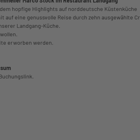
sommelier Marco Stock im Restaurant Landgang
 dem hopfige Highlights auf norddeutsche Küstenküche
k
t auf eine genussvolle Reise durch zehn ausgewählte Cr
d
 unserer Landgang-Küche.
 wollen.
nd
rite erworben werden.
Büsum
 Buchungslink.