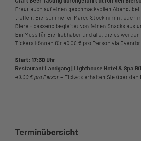
Craft Beer Tasting durchgeführt durch den Bier
Trinken
Tourist-
und
meer
en und
Freut euch auf einen geschmackvollen Abend, bei
Nachhaltig
Service
Informati
Mobilität
Kino Lichtblic
Preise
treffen. Biersommelier Marco Stock nimmt euch mi
keit
on
Unser
nordseem
Bewegung un
Wellenbad
Biere - passend begleitet von feinen Snacks aus
Übersichts
Freizeitan
Service im
obil
Sport
Spa
Ein Muss für Bierliebhaber und alle, die es werden
karte
gebote
Überblick
Reisesch
Gesundheit u
Meerzeit
Tickets können für 49,00 € pro Person via Eventb
Webcams
Seminar-
Leben und
utzversic
Wellness
Ticketshop
Wetter und
und
Arbeiten in
herung
Webcam
Virtueller
Start: 17:30 Uhr
Gezeiten
Tagungsr
Büsum
Wetter
Rundgang
Restaurant Landgang | Lighthouse Hotel & Spa 
äume
Newsletter
Gäste-
49,00 € pro Person
–
Tickets erhalten Sie über den
Saal
Business
Newsletter
Heiraten
Büsum
Übersichtskarte
Virtueller
Spontan
Rundgang
Prospekte
Gästebefra
gung
Terminübersicht
Über uns