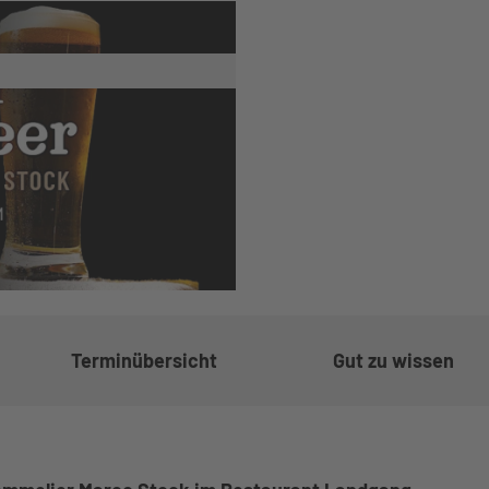
gskalender
e buchen
ten
m
Terminübersicht
Gut zu wissen
ge