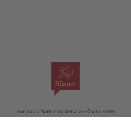
Das Logo der Tourismus Marketing Service Büsum GmbH
Tourismus Marketing Service Büsum GmbH
̈dstrand 11, 25761 Büsum, Tel. 04834 9090, info@buesum