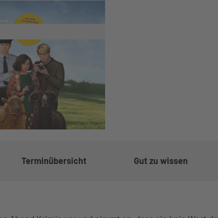
gskalender
e buchen
ten
m
Terminübersicht
Gut zu wissen
ge