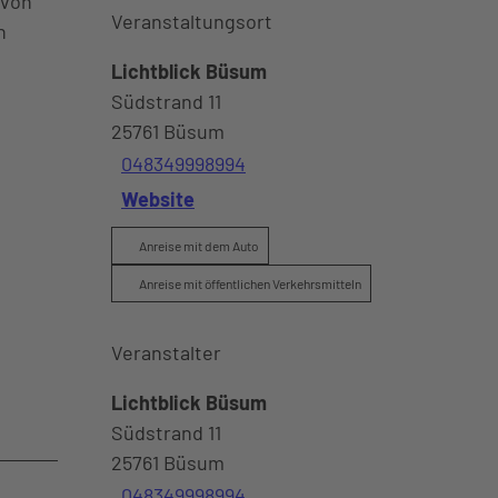
avon
Veranstaltungsort
n
Lichtblick Büsum
Südstrand 11
25761
Büsum
048349998994
Website
Anreise mit dem Auto
Anreise mit öffentlichen Verkehrsmitteln
Veranstalter
Lichtblick Büsum
Südstrand 11
25761
Büsum
048349998994