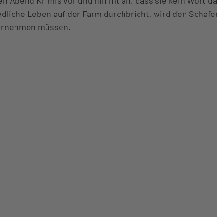
den Abend Krimis vor und nimmt an, dass sie kein Wort d
iedliche Leben auf der Farm durchbricht, wird den Schafe
k
übernehmen müssen.
d
nd