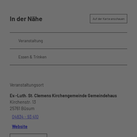
Saal
hutzvers
Gezeiten
Business
Heirate
icherun
Büsum
n
g
In der Nähe
Spontan
Auf der Karte anschauen
Virtuelle
Prospekt
r
e
Rundga
Gästebefr
ng
Veranstaltung
agung
Über uns
Essen & Trinken
Veranstaltungsort
Ev.-Luth. St. Clemens Kirchengemeinde Gemeindehaus
Kirchenstr. 13
25761
Büsum
04834 - 93 410
Website