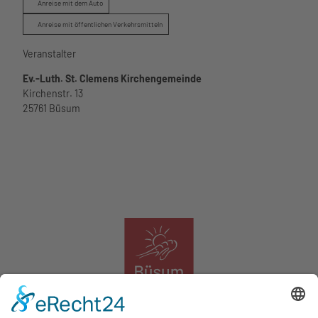
Anreise mit dem Auto
Anreise mit öffentlichen Verkehrsmitteln
Veranstalter
Ev.-Luth. St. Clemens Kirchengemeinde
Kirchenstr. 13
25761
Büsum
Das Logo der Tourismus Marketing Service Büsum GmbH