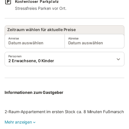
Kostenloser Parkplatz
Stressfreies Parken vor Ort.
Zeitraum wählen für aktuelle Preise
Anreise
Abreise
Datum auswählen
Datum auswählen
Personen
2 Erwachsene, 0 Kinder
Informationen zum Gastgeber
2-Raum-Appartement im ersten Stock ca. 8 Minuten Fußmarsch
zum Strand und zum Einkaufsladen EDEKA. Den Hauptstrand
Mehr anzeigen
erreichenSie in ca. 15 Minuten, sowie die Fußgängerzone und
den Hafen. Unser Ferienhaus mit verschieden großen