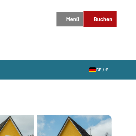
DE
/
€