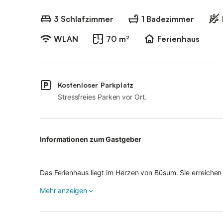
3 Schlafzimmer
1 Badezimmer
WLAN
70 m²
Ferienhaus
Kostenloser Parkplatz
Stressfreies Parken vor Ort.
Informationen zum Gastgeber
Das Ferienhaus liegt im Herzen von Büsum. Sie erreichen
Apotheken und Gastronomie-Betriebe sind leicht zu Fuß 
Mehr anzeigen
angeschlossenen Kur- und Physiotherapiezentrum "Phys
Dienstag und Freitag stattfindet.
Konditionen/Extras