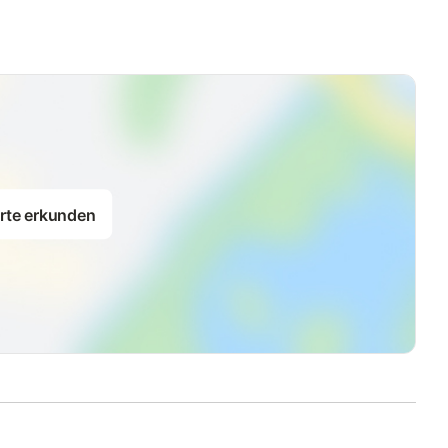
Person beim Gastgeber gemietet werden. Die Betten müssen
tte wieder in den Korb zurücklegen.
Wenn das Wäschepaket
r mitteilen. Nachträgliche Bestellungen sind leider nicht
tellplätze am Haus, Garten benutzbar, Waschmaschine
r nicht gestattet.
rte erkunden