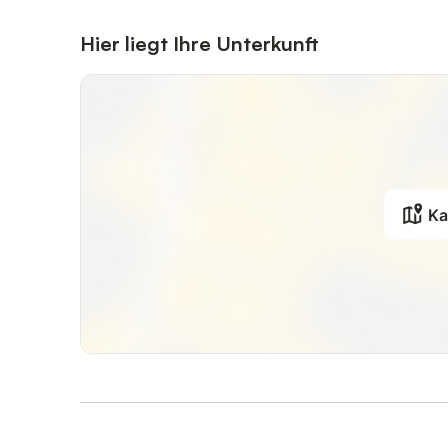
Konditionen/Extras
Hier liegt Ihre Unterkunft
Die Bett- und Handtuchwäsche kann für 22,00 EUR pro 
selbst be- und abgezogen werden. Die Wäsche danach bi
gewünscht wird, nach der Buchung direkt dem Gastgebe
mehr möglich.
Nichtraucherwohnung, WLAN frei verfügbar, zwei PKW-S
vorhanden (2,-- EUR pro Waschgang). Haustiere sind leide
Ka