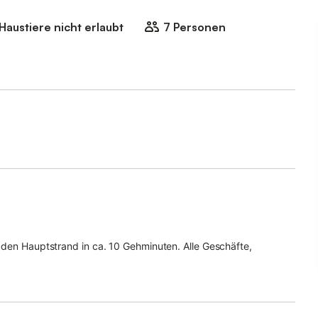
Haustiere nicht erlaubt
7 Personen
 den Hauptstrand in ca. 10 Gehminuten. Alle Geschäfte,
erreichbar. In 5 Minuten sind Sie am Ärztezentrum mit dem
iomar" und dem Wochenmarkt, der in der Hauptsaison jeden