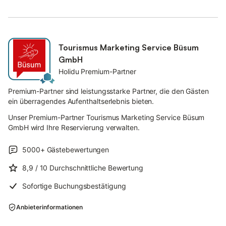
Zur Wohnung gehört ein Tiefgaragenstellplatz (Doppelparker
bis max. 1,50 m Höhe & 5,00 m Länge), welchen Sie entweder
über das Treppenhaus oder bequem mit dem Aufzug erreichen
können. Auf Wunsch kann ein größerer Stellplatz in fußläufiger
Tourismus Marketing Service Büsum
Umgebung (ca. 400 m) genutzt werden. Zum Ein- und
GmbH
Ausladen können die Tiefgarage und der Aufzug
Holidu Premium-Partner
selbstverständlich trotzdem genutzt werden.
Premium-Partner sind leistungsstarke Partner, die den Gästen
ein überragendes Aufenthaltserlebnis bieten.
Unser Premium-Partner Tourismus Marketing Service Büsum
GmbH wird Ihre Reservierung verwalten.
5000+
Gästebewertungen
8,9
/ 10
Durchschnittliche Bewertung
Sofortige Buchungsbestätigung
Anbieterinformationen