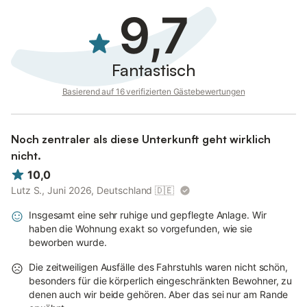
9,7
Beschreibung.
Fantastisch
Unsere gemütliche 2-Zimmer-Wohnung "Seeluke" ist 48 qm
groß und befindet sich in 1A-Lage direkt im Zentrum von
Basierend auf 16 verifizierten Gästebewertungen
Büsum.
Noch zentraler als diese Unterkunft geht wirklich
Sie bietet Platz für 4 Personen (max. 2 Erwachsene & 2 Kinder).
nicht.
10,0
Die Wohnung wurde frisch möbliert und verfügt über einen
Lutz S., Juni 2026, Deutschland
🇩🇪
gemütlich eingerichteten Wohn- und Essbereich, in welchem
sich ebenfalls die voll ausgestattete Küchenzeile mit Herd,
Insgesamt eine sehr ruhige und gepflegte Anlage. Wir
Spüle, Kühlschrank, Kaffeemaschine und Wasserkocher
haben die Wohnung exakt so vorgefunden, wie sie
befindet. Der Esstisch bietet Platz für 4 Personen. Das
beworben wurde.
gemütliche Sofa mit Recamiere kann auf Wunsch zu einem
Die zeitweiligen Ausfälle des Fahrstuhls waren nicht schön,
Schlafsofa umgebaut werden (1,40 m x 2,00 m).
besonders für die körperlich eingeschränkten Bewohner, zu
denen auch wir beide gehören. Aber das sei nur am Rande