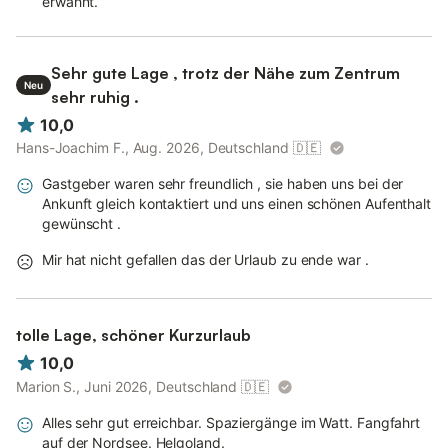
erwähnt.
Im Wohnbereich befinden sich außerdem ein Fernseher sowie
der Zugang zum großen West-Balkon, auf welchem Sie ab
mittags bis in die Abendstunden die Sonne in vollen Zügen
genießen können.
Sehr gute Lage , trotz der Nähe zum Zentrum
Neu
sehr ruhig .
10,0
Die Wohnung verfügt über ein Duschbad mit WC.
Hans-Joachim F., Aug. 2026, Deutschland
🇩🇪
Gastgeber waren sehr freundlich , sie haben uns bei der
Ankunft gleich kontaktiert und uns einen schönen Aufenthalt
Im Schlafzimmer befinden sich ein großes Doppelbett (1,80 m x
gewünscht .
2,00 m), ein geräumiger Kleiderschrank sowie ein weiterer
Fernseher.
Mir hat nicht gefallen das der Urlaub zu ende war .
Der große Einbauschrank im Flur bietet darüber hinaus weiteren
Stauraum.
tolle Lage, schöner Kurzurlaub
10,0
Marion S., Juni 2026, Deutschland
🇩🇪
Konditionen/Extras
Alles sehr gut erreichbar. Spaziergänge im Watt. Fangfahrt
auf der Nordsee. Helgoland.