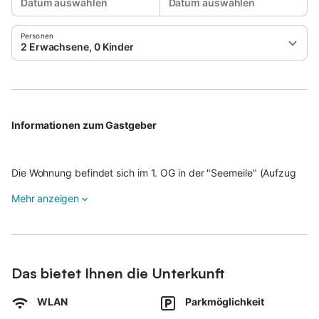
Datum auswählen
Datum auswählen
Personen
2 Erwachsene, 0 Kinder
Informationen zum Gastgeber
Die Wohnung befindet sich im 1. OG in der "Seemeile" (Aufzug
vorhanden), durch welche Sie direkt in die Fußgängerzone von
Mehr anzeigen
Büsum gelangen. Dort finden Sie eine Vielzahl von Restaurants
und Geschäften, die zum Bummeln einladen.
Auch den Hauptstrand (ca. 200 m) und den Museumshafen (ca.
Das bietet Ihnen die Unterkunft
150 m) erreichen Sie fußläufig in wenigen Gehminuten.
WLAN
Parkmöglichkeit