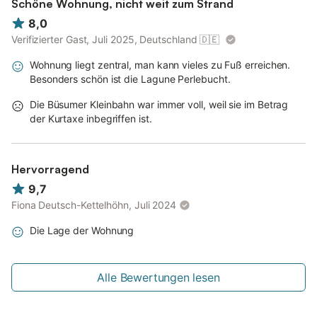
Schöne Wohnung, nicht weit zum Strand
Gastgeber für 22,-- € pro Person gestellt werden (nur
8,0
Handtücher: 5,50 € pro Person; nur Bettwäsche: 16,50 € pro
Verifizierter Gast, Juli 2025, Deutschland
🇩🇪
Person). Bitte melden Sie dies vorab beim Schlüsselhalter an.
WLAN und ein PKW-Stellplatz sind kostenfrei. Haustiere sind
Wohnung liegt zentral, man kann vieles zu Fuß erreichen.
leider nicht gestattet. Bitte beachten Sie, dass es sich um eine
Besonders schön ist die Lagune Perlebucht.
Nichtraucher-Ferienwohnung handelt.
Die Büsumer Kleinbahn war immer voll, weil sie im Betrag
der Kurtaxe inbegriffen ist.
Hervorragend
9,7
Fiona Deutsch-Kettelhöhn, Juli 2024
Die Lage der Wohnung
Alle Bewertungen lesen