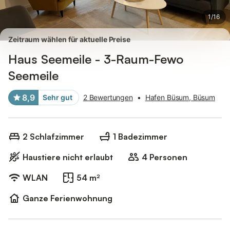
1
/
16
Zeitraum wählen für aktuelle Preise
Haus Seemeile - 3-Raum-Fewo
Seemeile
8,9
Sehr gut
2 Bewertungen
•
Hafen Büsum, Büsum
2 Schlafzimmer
1 Badezimmer
Haustiere nicht erlaubt
4 Personen
WLAN
54 m²
Ganze Ferienwohnung