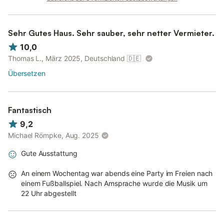
Bett- und Handtuchwäsche ist inklusive (wenn Sie das
Sehr Gutes Haus. Sehr sauber, sehr netter Vermieter.
Wäschepaket wünschen, melden Sie dies bitte vorab beim
10,0
Schlüsselhalter an). Es ist ein (1) Hund mit einer Schulterhöhe bis
50 cm gestattet; für diesen werden EUR 10,00 pro Nacht
Thomas L., März 2025, Deutschland
🇩🇪
gesondert berechnet. Möchten Sie Ihren Hund mitbringen, ist
Übersetzen
dies nach Buchungsabschluss beim Gastgber anzumelden.
Andere Haustiere sind leider nicht gestattet. WLAN, ein PKW-
Stellplatz am Haus sowie ein Kinderhochstuhl und ein mobiles
Babybett für Kinder bis 3 Jahre werden kostenfrei zur
Fantastisch
Verfügung gestellt.
9,2
Michael Römpke, Aug. 2025
Gute Ausstattung
An einem Wochentag war abends eine Party im Freien nach
einem Fußballspiel. Nach Amsprache wurde die Musik um
22 Uhr abgestellt