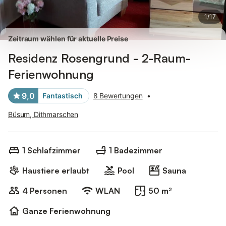
1
/
17
Zeitraum wählen für aktuelle Preise
Residenz Rosengrund - 2-Raum-
Ferienwohnung
9,0
Fantastisch
8 Bewertungen
•
Büsum, Dithmarschen
1 Schlafzimmer
1 Badezimmer
Haustiere erlaubt
Pool
Sauna
4 Personen
WLAN
50 m²
Ganze Ferienwohnung