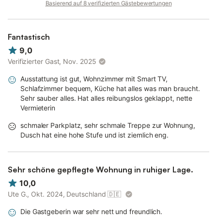
Basierend auf 8 verifizierten Gästebewertungen
Ein Wäschepaket kann für 12,-- € pro Person dazugebucht
werden. Dieses beinhaltet: Bettwäsche, 1 Duschtuch, 2
Fantastisch
Handtücher, 1 Badematte, Geschirrtuch und Spültabs. Bitte
melden Sie dies vorab beim Gastgeber an. WLAN und ein PKW-
9,0
Stellplatz am Haus werden kostenfrei zur Verfügung gestellt.
Verifizierter Gast, Nov. 2025
Außerdem gibt es draußen 4 Fahrradständer. Haustiere sind
leider nicht gestattet.
Ausstattung ist gut, Wohnzimmer mit Smart TV,
Schlafzimmer bequem, Küche hat alles was man braucht.
Sehr sauber alles. Hat alles reibungslos geklappt, nette
Vermieterin
schmaler Parkplatz, sehr schmale Treppe zur Wohnung,
Dusch hat eine hohe Stufe und ist ziemlich eng.
Sehr schöne gepflegte Wohnung in ruhiger Lage.
10,0
Ute G., Okt. 2024, Deutschland
🇩🇪
Die Gastgeberin war sehr nett und freundlich.