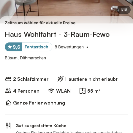
1
/
18
Zeitraum wählen für aktuelle Preise
Haus Wohlfahrt - 3-Raum-Fewo
9,6
Fantastisch
8 Bewertungen
•
Büsum, Dithmarschen
2 Schlafzimmer
Haustiere nicht erlaubt
4 Personen
WLAN
55 m²
Ganze Ferienwohnung
Gut ausgestattete Küche
Kochen Sie leckere Gerichte in einer gut ausgestatteten