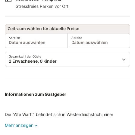
Stressfreies Parken vor Ort.
Zeitraum wählen für aktuelle Preise
Anreise
Abreise
Datum auswählen
Datum auswählen
Gesamtzahl der Gäste
2 Erwachsene, 0 Kinder
Informationen zum Gastgeber
Die "Alte Warft" befindet sich in Westerdeichstrich; einer
Gemeinde bei Büsum an der Westküste von Dithmarschen in
Mehr anzeigen
Schleswig-Holstein. Sie wohnen in einem der ältesten Häuser im
Ort. Das Reetdachhaus, das in 3 Nichtraucher-Ferienwohnungen