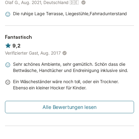
Olaf G., Aug. 2021, Deutschland
🇩🇪
(Abfahrt 2). Dann weiter auf der B 203 in Richtung Büsum.
Hinter dem Bahnübergang in Österdeichstrich liegt nach ca.
Die ruhige Lage Terrasse, Liegestühle,Fahrradunterstand
800 m rechts Ihr Urlaubsort Westerdeichstrich.
Nach dem Ortsschild befinden Sie sich bereits auf der
Dorfstraße. Dieser Straße folgend sehen Sie unser Ferienhaus
Fantastisch
auf der linken Seite (Hausnummer 67).
9,2
Wir wünschen Ihnen eine gute Anreise und einen angenehmen
Verifizierter Gast, Aug. 2017
Aufenthalt!
Sehr schönes Ambiente, sehr gemütlich. Schön dass die
An- und Abreiseregelung
Bettwäsche, Handtücher und Endreinigung inklusive sind.
Ein Wäscheständer wäre noch toll, oder ein Trockner.
Ebenso ein kleiner Hocker für Kinder.
Anreise zwischen 16:00 und 22:00 Uhr; Abreise bis 10:00 Uhr.
Die Schlüssel befinden sich in einem Schließfach; den Code
erhalten Sie kurz vor der Anreise.
Alle Bewertungen lesen