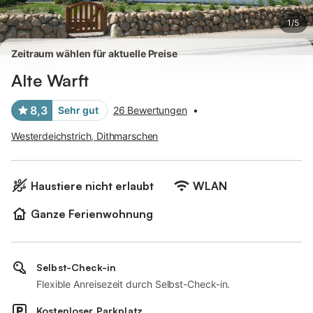
1
/
5
Zeitraum wählen für aktuelle Preise
Alte Warft
8,3
Sehr gut
26 Bewertungen
•
Westerdeichstrich, Dithmarschen
Haustiere nicht erlaubt
WLAN
Ganze Ferienwohnung
Selbst-Check-in
Flexible Anreisezeit durch Selbst-Check-in.
Kostenloser Parkplatz