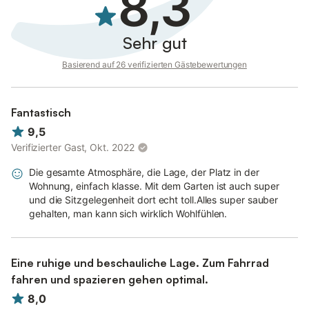
8,3
Die Ferienwohnung ist bei Abreise in besenreinem Zustand, mit
entsorgtem Abfall und mit geschlossenen Fenstern zu
Sehr gut
übergeben.
Basierend auf 26 verifizierten Gästebewertungen
Wir wünschen Ihnen eine angenehme Anreise und einen
erholsamen Aufenthalt in Westerdeichstrich!
Fantastisch
9,5
Mit freundlichen Grüßen, das Team der "Alten Warft"
Verifizierter Gast, Okt. 2022
Anreisebeschreibung
Die gesamte Atmosphäre, die Lage, der Platz in der
Wohnung, einfach klasse. Mit dem Garten ist auch super
Sie erreichen uns:
und die Sitzgelegenheit dort echt toll.Alles super sauber
Mit der Deutschen Bahn:
gehalten, man kann sich wirklich Wohlfühlen.
Über Hamburg-Altona (ICE) nach Heide (NOB), dort umsteigen
in die Regionalbahn in Richtung Büsum, dann die letzte
Wegstrecke bitte mit dem Taxi überbrücken.
Eine ruhige und beschauliche Lage. Zum Fahrrad
Mit dem Auto aus dem Süden kommend:
fahren und spazieren gehen optimal.
Über Hamburg A 7 (Elbtunnel) Richtung Kiel-Flensburg, nach ca.
8,0
3 km auf die A 23 Richtung Husum bis zur Abfahrt Heide West