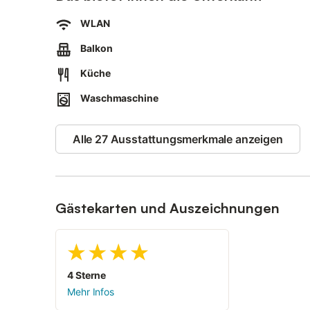
Anreise ab 15:00 Uhr; Abreise bis 10:00 Uhr. Die Adressd
WLAN
Anreisebeschreibung
Balkon
Mit dem Auto fahren Sie ab Hamburg durch den Elbtunne
Heide. An der Abfahrt Heide West verlassen Sie die Aut
Küche
Waschmaschine
Alle 27 Ausstattungsmerkmale anzeigen
Gästekarten und Auszeichnungen
4 Sterne
Mehr Infos