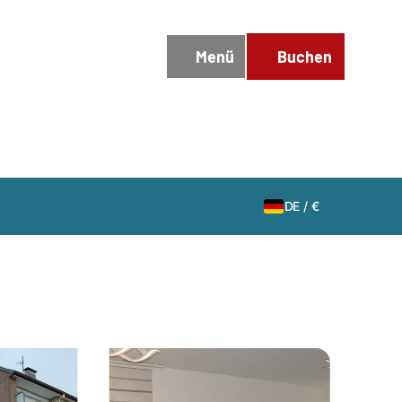
DE
/
€