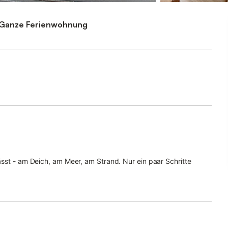
Ganze Ferienwohnung
ässt - am Deich, am Meer, am Strand. Nur ein paar Schritte
nden Nass. Lädt bei Flut zum Baden ein, bei Ebbe können Sie
meer.