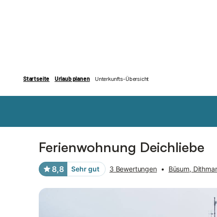
Bilder
Ausstattung
Bewertungen
Ferienwohnung Deichliebe
8,8
Sehr gut
3 Bewertungen
•
Büsum, Dithma