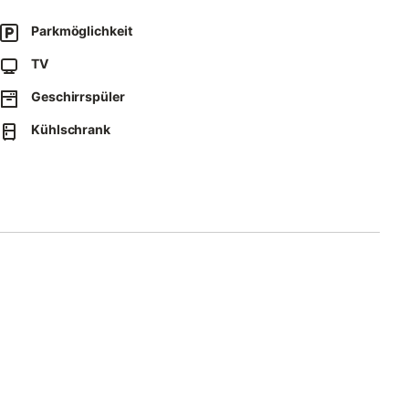
aten für die Schlüsselübergabe erhalten Sie vor Ihrer Anreise.
Parkmöglichkeit
TV
l, dann auf der A23 (Richtung Husum) über Itzehoe Richtung
obahn und folgen der B 203 nach Büsum.
Geschirrspüler
Kühlschrank