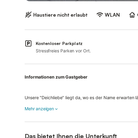
Haustiere nicht erlaubt
WLAN
Kostenloser Parkplatz
Stressfreies Parken vor Ort.
Informationen zum Gastgeber
Unsere "Deichliebe" liegt da, wo es der Name erwarten l
trennen Sie von erholsamen Stunden direkt am erfrische
Mehr anzeigen
das Weltkulturerbe der UNESCO erkunden – das Watten
Konditionen/Extras
Das bietet Ihnen die Unterkunft