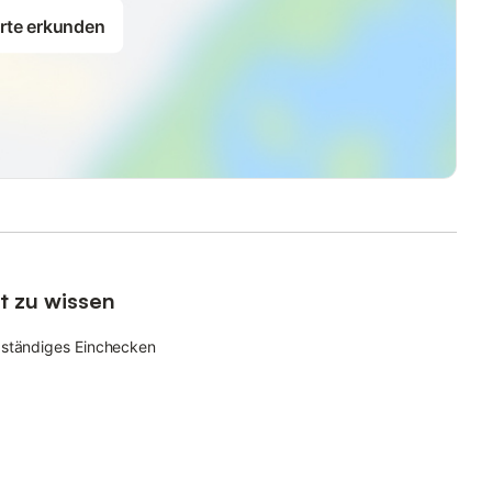
rte erkunden
t zu wissen
bständiges Einchecken