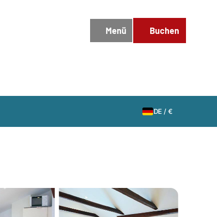
DE
/
€