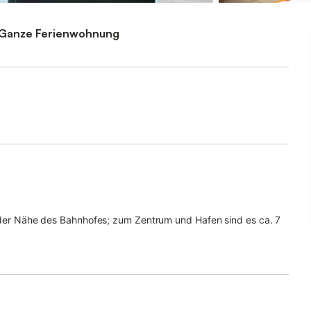
Ganze Ferienwohnung
n der Nähe des Bahnhofes; zum Zentrum und Hafen sind es ca. 7
 Ferienwohnungen für jeweils 2 Personen. Sie liegen in der
rreichen.