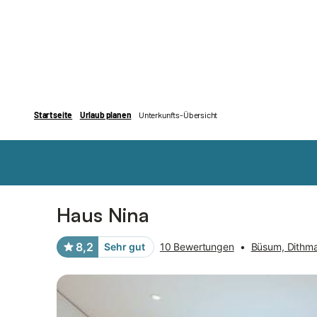
Bilder
Ausstattung
Bewertungen
Haus Nina
8,2
Sehr gut
10 Bewertungen
•
Büsum, Dithm