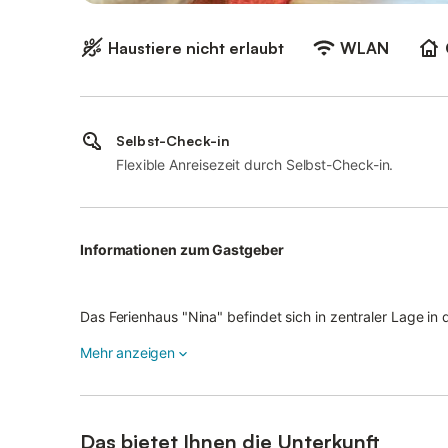
Haustiere nicht erlaubt
WLAN
Selbst-Check-in
Flexible Anreisezeit durch Selbst-Check-in.
Informationen zum Gastgeber
Das Ferienhaus "Nina" befindet sich in zentraler Lage i
Gehminuten. Es verfügt über zwei gemütlich eingerichtete
Mehr anzeigen
ersten Etage und sind über einen separaten Eingang zu e
Konditionen/Extras
Das bietet Ihnen die Unterkunft