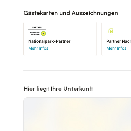
Induktionskochfeld, Geschirrspüler, Mikrowelle, Wasserk
Küchenutensilien bietet Platz für eigene Speisen-Kreat
Gästekarten und Auszeichnungen
Wohnbereich genießen Sie, spielen oder haben einfach eine gute 
Flatscreen-TVs | kabellose Bluetooth-Lautsprecher | 2 T
Geschirrspüler | Mikrowelle | Toaster | Wasserkocher | Fil
Esstisch | Sitzecke| getrennter Wohn- und Schlafbereich
Nationalpark-Partner
Partner Nach
Konditionen/Extras
Mehr Infos
Mehr Infos
Anreise ab: 15:00 Uhr im Hotel "Astra Maris", Tertius Tö
möglich Abreise bis 11:00 Uhr, Schlüsselabgabe im Hotel "Astra Maris". Rezeption: Täglich von
"Astra Maris", Tertius-Törn 28, 25761 Büsum besetzt. Spätanreisen per Selbstbedienungs-Schlüsselbox am
Hintereingang vom Hotel. Parkplatz: Pro Apartment gibt es einen kostenfreien Parkplatz, direkt vor dem Apartmenthaus.
E-Lade-Säule: Direkt am Hotel "Astra Maris" und nur wenige Gehminuten vom Apartmenthaus steht unseren Gäst
Elektroladesäule zum Laden des E-Autos zur Verfügung. Sauna: Sauna- und Ruhebereich im 3. Geschoss des
Hotelgebäudes, kostenfrei für Gäste.WLAN: Kostenfrei für alle Gäste 
Hier liegt Ihre Unterkunft
willkommen. Fellnasen bekommen bei uns ein exklusives 
drei (3) Hunde pro Apartment erlaubt. Bitte melden Sie 
entrichten. Frühstück: Täglich von 7:30-11:00 Uhr im Hotel "Astra Maris", 16,50 EUR pro Person, Kinder bis 6 Jahre