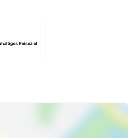
ocher, Filterkaffeemaschine sowie feinstem Porzellan und
ionen. Am angrenzenden großen Esstisch im separaten
Zeit mit Freunden oder der Familie. Ausstattung: 3
errassen oder Balkone | Einbauküche mit Induktionskochfeld |
terkaffeemaschine | feinstes Porzellan | Küchenutensilien |
haltiges Reiseziel
rn 28. Late Check-in nach vorheriger telefonischer Anmeldung
 8:00-17:00 Uhr im Hotel
en eine
des Apartmenthauses. Hunde: Vierbeiner sind
Hundepaket. Ein Hund kostet 19,-- EUR pro Tag extra. Es sind
dies vorab beim Gastgeber an. Die Kosten sind extra zu
frühstücken kostenfrei.Bitte melden Sie dies direkt bei der Anreise beim Gastgeber an. Nichtraucherzimmer