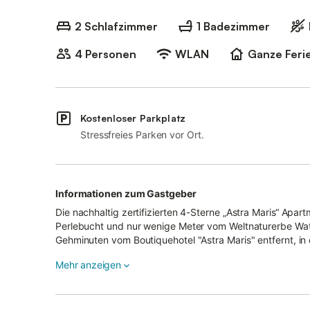
2 Schlafzimmer
1 Badezimmer
4 Personen
WLAN
Ganze Fer
Kostenloser Parkplatz
Stressfreies Parken vor Ort.
Informationen zum Gastgeber
Die nachhaltig zertifizierten 4-Sterne „Astra Maris“ Apar
Perlebucht und nur wenige Meter vom Weltnaturerbe Wattenmeer. Die Apartments finden Sie im Föhre
Gehminuten vom Boutiquehotel "Astra Maris" entfernt, i
– technisch auf dem höchsten Niveau und exzellent mi
Mehr anzeigen
eingerichtet. Alle verfügen über moderne Bäder und gro
kabellosem Bluetooth-Lautsprecher. Hell und freundlich, 
Apartments perfekt für einen Wohlfühlurlaub am Meer. Die Apartmentküche ist voll ausgestattet und bieten neben
Induktionskochfeld, Geschirrspüler und Mikrowelle, Wasse