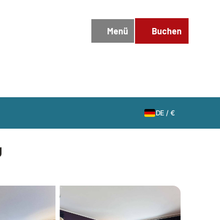
DE
/
€
g