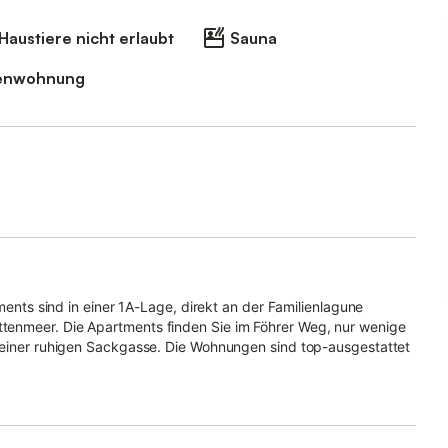
Haustiere nicht erlaubt
Sauna
ienwohnung
tments sind in einer 1A-Lage, direkt an der Familienlagune
r Weg, nur wenige
n einer ruhigen Sackgasse. Die Wohnungen sind top-ausgestattet
t ausgewählten Design-Objekten und warmen Echtholzböden
ßzügigen Doppel-Boxspringbetten, jeweils 2 Flachbild-TVs sowie
gemütlich und mit vielen Relaxing-Areas ausgestattet, sind die
rkocher, Toaster, Filterkaffeemaschine, feinstes Porzellan und