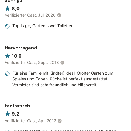
Sehr gut
Bett- und Handtuchwäsche kann für 14,00 EUR pro Person
8,0
gemietet werden, Nichtraucherwohnung, WLAN frei verfügbar,
Verifizierter Gast, Juli 2020
Babyhochstuhl vorhanden, Parkplatz am Haus, Spielplatz auf
dem Grundstück, Garten und Liegewiese nutzbar. Haustiere
Top Lage, Garten, zwei Toiletten.
sind leider nicht gestattet.
Wenn das Wäschepaket gewünscht wird, bitte bei Buchung
mitbestellen. Nachträgliche Bestellungen sind leider nicht
Hervorragend
mehr möglich.
10,0
Verifizierter Gast, Sept. 2018
Für eine Familie mit Kind(er) ideal. Großer Garten zum
Spielen und Toben. Küche ist perfekt ausgestattet.
Vermieter sind sehr freundlich und hilfsbereit.
Fantastisch
9,2
Verifizierter Gast, Apr. 2012