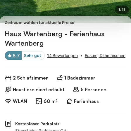
1
/
21
Zeitraum wählen für aktuelle Preise
Haus Wartenberg - Ferienhaus
Wartenberg
8,7
Sehr gut
14 Bewertungen
•
Büsum, Dithmarschen
2 Schlafzimmer
1 Badezimmer
Haustiere nicht erlaubt
5 Personen
WLAN
60 m²
Ferienhaus
Kostenloser Parkplatz
Stressfreies Parken vor Ort.