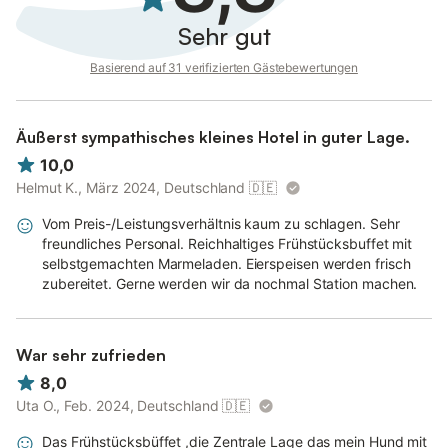
Anreisebeschreibung
Sehr gut
A23 Richtung Husum bis Ausfahrt Heide/West. Weiter auf der
Basierend auf 31 verifizierten Gästebewertungen
B203 nach Büsum. Am Ortseingang rechts halten (ALDI links
liegen lassen) in Richtung Zentrum. Immer weiter gerade aus
über die Kreuzung mit Ampel bis an das Ende der
Bahnhofstraße, hier links abbiegen in die Kirchenstraße
Äußerst sympathisches kleines Hotel in guter Lage.
(Richtung Hafen). Wenn Sie an der Kirche vorbeigefahren sind
10,0
befinden Sie sich bereits in der Hafenstraße. Ungefähr auf Mitte
Helmut K., März 2024, Deutschland
🇩🇪
der Hafenstraße finden Sie unser Haus auf der linken Seite.
Vom Preis-/Leistungsverhältnis kaum zu schlagen. Sehr
freundliches Personal. Reichhaltiges Frühstücksbuffet mit
selbstgemachten Marmeladen. Eierspeisen werden frisch
zubereitet. Gerne werden wir da nochmal Station machen.
War sehr zufrieden
8,0
Uta O., Feb. 2024, Deutschland
🇩🇪
Das Frühstücksbüffet ,die Zentrale Lage das mein Hund mit