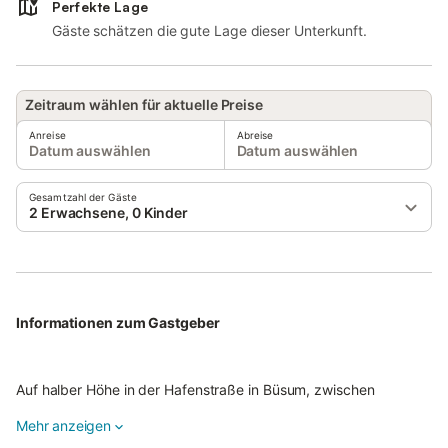
Perfekte Lage
Gäste schätzen die gute Lage dieser Unterkunft.
Zeitraum wählen für aktuelle Preise
Anreise
Abreise
Datum auswählen
Datum auswählen
Gesamtzahl der Gäste
2 Erwachsene, 0 Kinder
Informationen zum Gastgeber
Auf halber Höhe in der Hafenstraße in Büsum, zwischen
Fischerkirche und Museumshafen, zentral im Ortskern von
Mehr anzeigen
Büsum, finden Sie unser kleines, gepflegtes Hotel mit