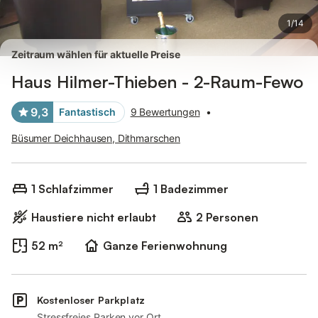
1
/
14
Zeitraum wählen für aktuelle Preise
Haus Hilmer-Thieben - 2-Raum-Fewo
9,3
Fantastisch
9 Bewertungen
•
Büsumer Deichhausen, Dithmarschen
1 Schlafzimmer
1 Badezimmer
Haustiere nicht erlaubt
2 Personen
52 m²
Ganze Ferienwohnung
Kostenloser Parkplatz
Stressfreies Parken vor Ort.