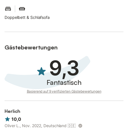
Bett- und Handtuchwäsche bitte mitbringen; Fahrräder können
im Fahrradraum im Erdgeschoss untergestellt werden; Haustiere
sind nicht gestattet; WLAN ist am Strandhaus vorhanden, ca.
Doppelbett & Schlafsofa
300 m von der Ferienwohnung entfernt.
Gästebewertungen
9,3
Fantastisch
Basierend auf 9 verifizierten Gästebewertungen
Herlich
10,0
Oliver L., Nov. 2022, Deutschland
🇩🇪