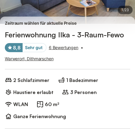
1
/
23
Zeitraum wählen für aktuelle Preise
Ferienwohnung Ilka - 3-Raum-Fewo
8,8
Sehr gut
6 Bewertungen
•
Warwerort, Dithmarschen
2 Schlafzimmer
1 Badezimmer
Haustiere erlaubt
3 Personen
WLAN
60 m²
Ganze Ferienwohnung