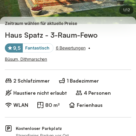
1
/
12
Zeitraum wählen für aktuelle Preise
Haus Spatz - 3-Raum-Fewo
9,5
Fantastisch
6 Bewertungen
•
Büsum, Dithmarschen
2 Schlafzimmer
1 Badezimmer
Haustiere nicht erlaubt
4 Personen
WLAN
80 m²
Ferienhaus
Kostenloser Parkplatz
Stressfreies Parken vor Ort.