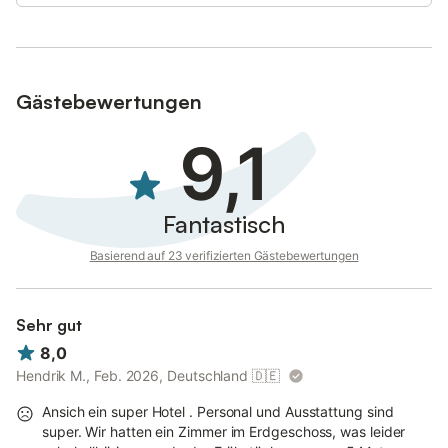
Konditionen/Extras
Gästebewertungen
9,1
Check-in: 14:00 Uhr; Check-out: 11:00 Uhr
Frühstück: Täglich von 7:30–11:00 Uhr, 16,50 € pro Person,
Kinder bis 6 Jahre frühstücken kostenfrei.
Fantastisch
Minibar: Unsere Gäste können sich rund um die Uhr an einer
Basierend auf 23 verifizierten Gästebewertungen
Haus-Minibar mit regionalen Snacks, Softgetränken und
diversen Alkoholika versorgen.
Hunde: Vierbeiner sind willkommen. Fellnasen bekommen bei
Sehr gut
uns ein exklusive Hundepaket. Ein Hund kostet 19,-- € pro Tag
8,0
extra. Es sind zwei (2) Hunde pro Zimmer erlaubt.
Hendrik M., Feb. 2026, Deutschland
🇩🇪
Parkplatz: Gäste können nach Verfügbarkeit kostenfrei parken.
Ansich ein super Hotel . Personal und Ausstattung sind
E-Lade-Säule: Direkt am Hotel steht unseren Gästen eine
super. Wir hatten ein Zimmer im Erdgeschoss, was leider
Elektroladesäule zum Laden des E-Autos zur Verfügung.