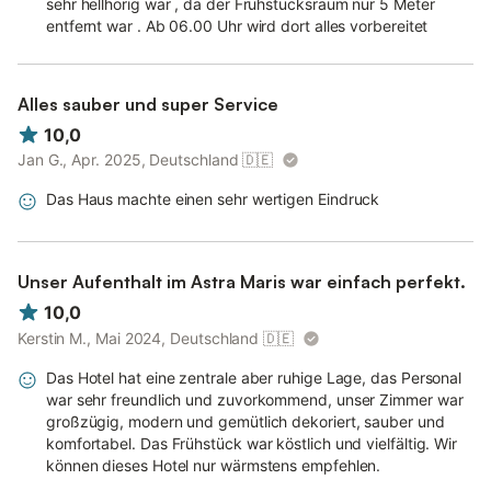
sehr hellhörig war , da der Frühstücksraum nur 5 Meter
entfernt war . Ab 06.00 Uhr wird dort alles vorbereitet
Fahrradparkhaus: Direkt am Hotel gibt es einen kostenfreien,
trockenen und geschützten Unterstellplatz. Zusätzlich bieten
wir für E-Bikes eine Lademöglichkeit an.
Alles sauber und super Service
Rezeption: Täglich von 8:00–17:00 Uhr besetzt. Spätanreisen
per Selbstbedienungs-Schlüsselbox am Hintereingang vom
10,0
Hotel.
Jan G., Apr. 2025, Deutschland
🇩🇪
Sauna: Sauna- und Ruhebereich im 3. Geschoss des
Das Haus machte einen sehr wertigen Eindruck
Hotelgebäudes, kostenfrei für Gäste.
WLAN: Kostenfrei für alle Gäste des Hotels.
Unser Aufenthalt im Astra Maris war einfach perfekt.
Anreisebeschreibung
10,0
Über die Autobahn 23 erreichen Sie Heide, hier fahren Sie auf
Kerstin M., Mai 2024, Deutschland
🇩🇪
die Bundesstraße 203 Richtung Büsum. Folgen Sie der
Beschilderung zur Perlebucht/Familienlagune, diese bringt Sie
Das Hotel hat eine zentrale aber ruhige Lage, das Personal
bis in die Ditmarscher Straße. Von hier gelangen Sie direkt in
war sehr freundlich und zuvorkommend, unser Zimmer war
den Tertius-Törn. Vor dem Haus gibt es kostenfreie Parkplätze.
großzügig, modern und gemütlich dekoriert, sauber und
komfortabel. Das Frühstück war köstlich und vielfältig. Wir
können dieses Hotel nur wärmstens empfehlen.