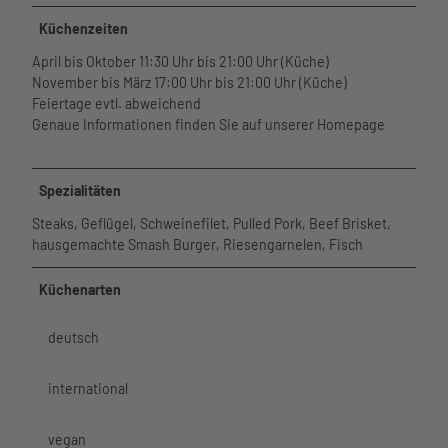
Watt'n
hutzvers
Phänomania
Hus im
icherun
Küchenzeiten
Meerzeit
Aquarium am
Überblic
g
Öffnungsz
Hafen
April bis Oktober 11:30 Uhr bis 21:00 Uhr (Küche)
k
eiten und
museum am
Service
November bis März 17:00 Uhr bis 21:00 Uhr (Küche)
Tourist-
Preise
meer
Unser
Feiertage evtl. abweichend
Informa
Wellenbad
Kino
Service
Genaue Informationen finden Sie auf unserer Homepage
tion
Spa
Lichtblick
im
Freizeit
Webcam
Meerzeit
Bewegung
Überblick
angebot
Wetter
Ticketshop
und Sport
Leben
e
Spezialitäten
Gäste-
Virtueller
Gesundheit
und
Seminar
Newsletter
Rundgang
Steaks, Geflügel, Schweinefilet, Pulled Pork, Beef Brisket,
und Wellness
Arbeiten
- und
Übersichtskarte
hausgemachte Smash Burger, Riesengarnelen, Fisch
in Büsum
Tagungs
Newslett
räume
Küchenarten
er
Saal
Business
Heirate
Büsum
deutsch
n
Spontan
Virtuelle
Prospekt
r
international
e
Rundga
Gästebefr
ng
agung
vegan