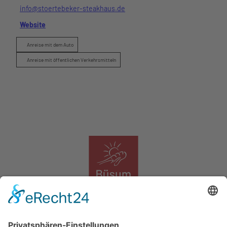
info@stoertebeker-steakhaus.de
Website
Anreise mit dem Auto
Anreise mit öffentlichen Verkehrsmitteln
Das Logo der Tourismus Marketing Service Büsum GmbH
Tourismus Marketing Service Büsum GmbH
Südstrand 11, 25761 Büsum, Tel. 04834 9090, info@buesum.de