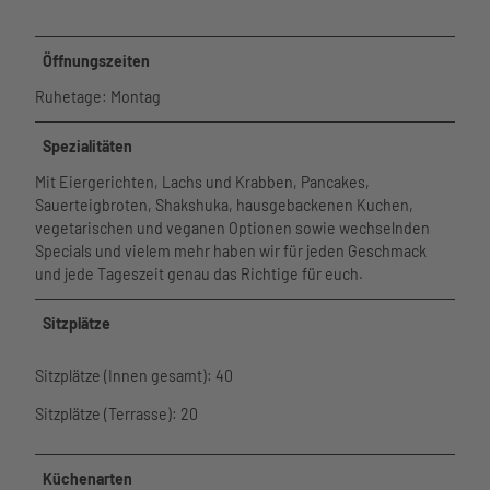
Watt'n
hutzvers
Phänomania
Hus im
icherun
Meerzeit
Aquarium am
Überblic
g
Öffnungsz
Öffnungszeiten
Hafen
k
eiten und
museum am
Service
Tourist-
Ruhetage: Montag
Preise
meer
Unser
Informa
Wellenbad
Kino
Service
tion
Spezialitäten
Spa
Lichtblick
im
Freizeit
Webcam
Meerzeit
Bewegung
Überblick
Mit Eiergerichten, Lachs und Krabben, Pancakes,
angebot
Wetter
Ticketshop
und Sport
Leben
Sauerteigbroten, Shakshuka, hausgebackenen Kuchen,
e
Gäste-
Virtueller
Gesundheit
und
vegetarischen und veganen Optionen sowie wechselnden
Seminar
Newsletter
Rundgang
und Wellness
Arbeiten
Specials und vielem mehr haben wir für jeden Geschmack
- und
Übersichtskarte
in Büsum
und jede Tageszeit genau das Richtige für euch.
Tagungs
Newslett
räume
er
Saal
Sitzplätze
Business
Heirate
Büsum
n
Sitzplätze (Innen gesamt): 40
Spontan
Virtuelle
Prospekt
Sitzplätze (Terrasse): 20
r
e
Rundga
Gästebefr
ng
Küchenarten
agung