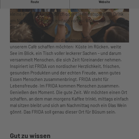
Willkommen im Café FRIDA!
Route
Website
Unterkü
Wattenm
Das FRIDA ist dein Ort für einen guten Start in den Tag, eine
nften
eer
kleine Pause zwischendurch oder einen entspannten Drink
© Christian Bärwinkel |
CC-BY-SA
© Christian Bärwinkel |
CC-BY-SA
Barriere
Hafen
am Nachmittag. Komm einfach vorbei. Wir freuen uns auf
armer
im Ort
dich!
Urlaub
Essen
Urlaub
und
Der Name FRIDA steht für die Atmosphäre, die wir in
mit
Trinken
© Christian Bärwinkel |
CC-BY-SA
unserem Café schaffen möchten: Küste im Rücken, weite
Kindern
Nachhalti
See im Blick, ein Tisch voller leckerer Sachen – und darum
Urlaub
gkeit
versammelt Menschen, die sich Zeit füreinander nehmen.
mit
Übersich
Inspiriert ist FRIDA von nordischer Herzlichkeit, frischen,
Hund
tskarte
gesunden Produkten und der echten Freude, wenn gutes
Büsume
Webcams
Essen Menschen zusammenbringt. FRIDA steht für
r
Wetter
Lebensfreude. Im FRIDA kommen Menschen zusammen.
Gästeka
und
Genießen den Moment. Die gute Zeit. Wir möchten einen Ort
rte
Gezeiten
schaffen, an dem man morgens Kaffee trinkt, mittags einfach
Anreise
mal sitzen bleibt und sich am Nachmittag noch ein Glas Wein
und
Aktivitäten
gönnt. Das FRIDA soll genau dieser Ort für Büsum sein.
Mobilität
Aktivitäten im
nordsee
Überblick
Watt’n
mobil
Schiffsausflüg
Hus
Reisesc
Gut zu wissen
e